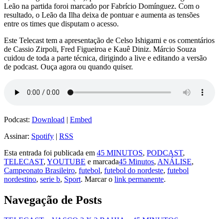
Leão na partida foroi marcado por Fabrício Domínguez. Com o
resultado, o Leão da Ilha deixa de pontuar e aumenta as tensões
entre os times que disputam o acesso.
Este Telecast tem a apresentação de Celso Ishigami e os comentários
de Cassio Zirpoli, Fred Figueiroa e Kauê Diniz. Márcio Souza
cuidou de toda a parte técnica, dirigindo a live e editando a versão
de podcast. Ouça agora ou quando quiser.
Podcast:
Download
|
Embed
Assinar:
Spotify
|
RSS
Esta entrada foi publicada em
45 MINUTOS
,
PODCAST
,
TELECAST
,
YOUTUBE
e marcada
45 Minutos
,
ANÁLISE
,
Campeonato Brasileiro
,
futebol
,
futebol do nordeste
,
futebol
nordestino
,
serie b
,
Sport
. Marcar o
link permanente
.
Navegação de Posts