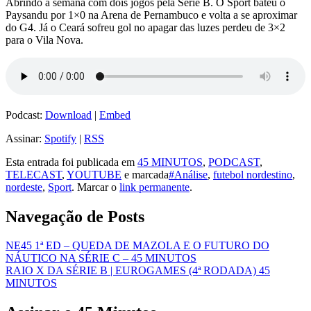
Abrindo a semana com dois jogos pela Série B. O Sport bateu o
Paysandu por 1×0 na Arena de Pernambuco e volta a se aproximar
do G4. Já o Ceará sofreu gol no apagar das luzes perdeu de 3×2
para o Vila Nova.
Podcast:
Download
|
Embed
Assinar:
Spotify
|
RSS
Esta entrada foi publicada em
45 MINUTOS
,
PODCAST
,
TELECAST
,
YOUTUBE
e marcada
#Análise
,
futebol nordestino
,
nordeste
,
Sport
. Marcar o
link permanente
.
Navegação de Posts
NE45 1ª ED – QUEDA DE MAZOLA E O FUTURO DO
NÁUTICO NA SÉRIE C – 45 MINUTOS
RAIO X DA SÉRIE B | EUROGAMES (4ª RODADA) 45
MINUTOS