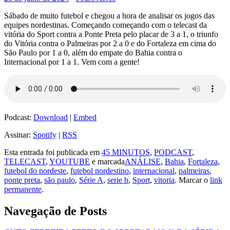
Sábado de muito futebol e chegou a hora de analisar os jogos das
equipes nordestinas. Começando começando com o telecast da
vitória do Sport contra a Ponte Preta pelo placar de 3 a 1, o triunfo
do Vitória contra o Palmeiras por 2 a 0 e do Fortaleza em cima do
São Paulo por 1 a 0, além do empate do Bahia contra o
Internacional por 1 a 1. Vem com a gente!
Podcast:
Download
|
Embed
Assinar:
Spotify
|
RSS
Esta entrada foi publicada em
45 MINUTOS
,
PODCAST
,
TELECAST
,
YOUTUBE
e marcada
ANÁLISE
,
Bahia
,
Fortaleza
,
futebol do nordeste
,
futebol nordestino
,
internacional
,
palmeiras
,
ponte preta
,
são paulo
,
Série A
,
serie b
,
Sport
,
vitoria
. Marcar o
link
permanente
.
Navegação de Posts