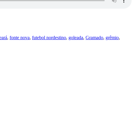
eará
,
fonte nova
,
futebol nordestino
,
goleada
,
Gramado
,
grêmio
,