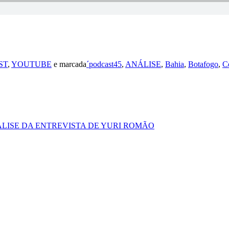
ST
,
YOUTUBE
e marcada
´podcast45
,
ANÁLISE
,
Bahia
,
Botafogo
,
C
ÁLISE DA ENTREVISTA DE YURI ROMÃO