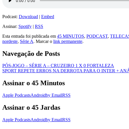
Podcast:
Download
|
Embed
Assinar:
Spotify
|
RSS
Esta entrada foi publicada em
45 MINUTOS
,
PODCAST
,
TELECA
nordeste
,
Série A
. Marcar o
link permanente
.
Navegação de Posts
PÓS-JOGO – SÉRIE A – CRUZEIRO 1 X 0 FORTALEZA
SPORT REPETE ERROS NA DERROTA PARA O INTER + AN
Assinar o 45 Minutos
Apple Podcasts
Android
by Email
RSS
Assinar o 45 Jardas
Apple Podcasts
Android
by Email
RSS