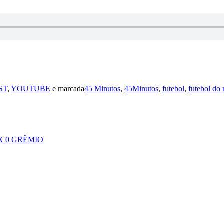
ST
,
YOUTUBE
e marcada
45 Minutos
,
45Minutos
,
futebol
,
futebol do 
 X 0 GRÊMIO