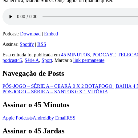
Na técnica, Marcio Souza. Ouça agora ou quando quiser.
Podcast:
Download
|
Embed
Assinar:
Spotify
|
RSS
Esta entrada foi publicada em
45 MINUTOS
,
PODCAST
,
TELECA
podcast45
,
Série A
,
Sport
. Marcar o
link permanente
.
Navegação de Posts
PÓS-JOGO – SÉRIE A – CEARÁ 0 X 2 BOTAFOGO | BAHIA 4
PÓS-JOGO – SÉRIE A – SANTOS 0 X 1 VITÓRIA
Assinar o 45 Minutos
Apple Podcasts
Android
by Email
RSS
Assinar o 45 Jardas