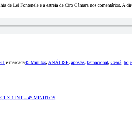
a de Lel Fontenele e a estreia de Ciro Câmara nos comentários. A dir
ST
e marcada
45 Minutos
,
ANÁLISE
,
apostas
,
betnacional
,
Ceará
,
hoje
R 1 X 1 INT – 45 MINUTOS