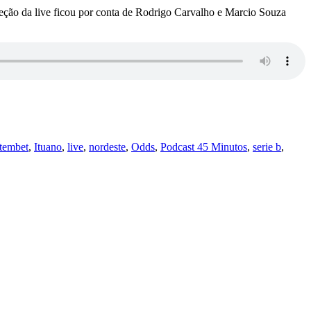
eção da live ficou por conta de Rodrigo Carvalho e Marcio Souza
tembet
,
Ituano
,
live
,
nordeste
,
Odds
,
Podcast 45 Minutos
,
serie b
,