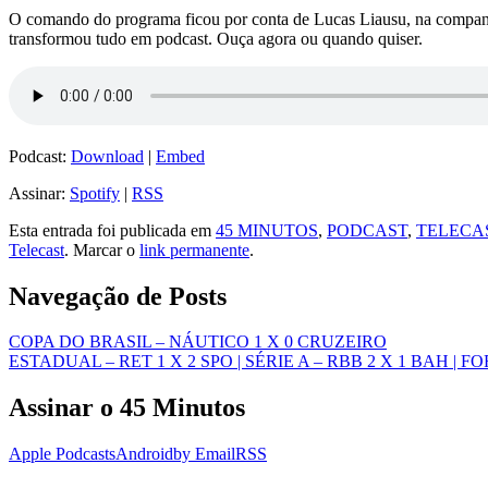
O comando do programa ficou por conta de Lucas Liausu, na companhi
transformou tudo em podcast. Ouça agora ou quando quiser.
Podcast:
Download
|
Embed
Assinar:
Spotify
|
RSS
Esta entrada foi publicada em
45 MINUTOS
,
PODCAST
,
TELECA
Telecast
. Marcar o
link permanente
.
Navegação de Posts
COPA DO BRASIL – NÁUTICO 1 X 0 CRUZEIRO
ESTADUAL – RET 1 X 2 SPO | SÉRIE A – RBB 2 X 1 BAH | FO
Assinar o 45 Minutos
Apple Podcasts
Android
by Email
RSS